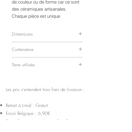
de couleur ou de forme car ce sont
des céramiques artisanales.
Chaque pièce est unique
Dimensions
Diamètre : 8,5 cm
Contenance
Hauteur : 8,5 cm
22 cl
Terre utilisée
Terre Blanche
Les prix s'entendent hors frais de livraison :
Retrait à Limal : Gratuit
Envoi Belgique : 6,90€
Envoi France, Luxembourg, Pays-Bas etc ...:
17,90€