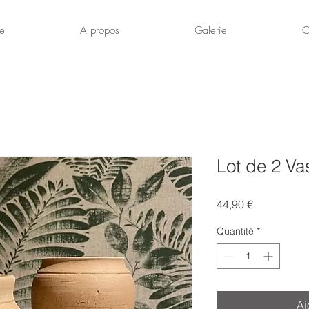
ue
A propos
Galerie
C
Lot de 2 Va
Prix
44,90 €
Quantité
*
Aj