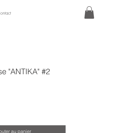
ontact
se "ANTIKA" #2
outer au panier