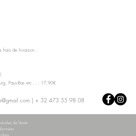
s frais de livraison :
€
rg, Pays-Bas etc ...: 17,90€
ue@gmail.com
| + 32 473 55 98 08
érales de Vente
 données
ookies