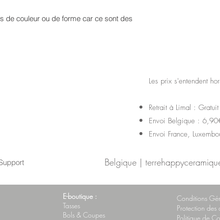
ons de couleur ou de forme car ce sont des
Les prix s'entendent hor
Retrait à Limal : Gratuit
Envoi Belgique : 6,90
Envoi France, Luxembou
Belgique |
terrehappyceramiq
Support
E-boutique :
Conditions Gén
Tasses
Protection des
Bols & Coupes
Politique de C